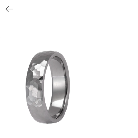
L'ATELIER DU TANTALE
Collection
SURFACE
Découvrez nos textures
martelées à la main
Découvrir