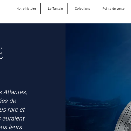
Notre histoire
Le Tantale
Collections
Points de vente
E
-
s Atlantes,
ées de
us rare et
s auraient
us leurs