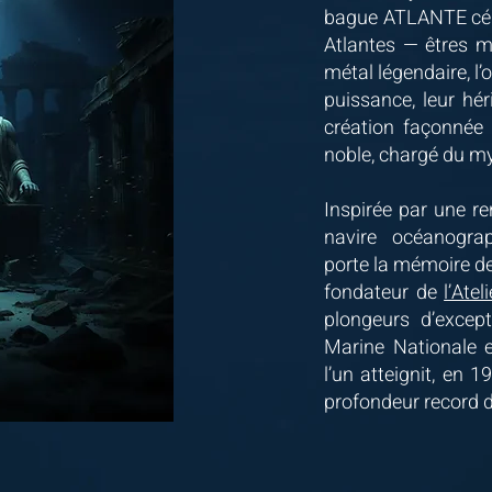
bague ATLANTE célè
Atlantes — êtres m
métal légendaire, l’
puissance, leur hé
création façonnée 
noble, chargé du m
Inspirée par une r
navire océanogra
porte la mémoire de
fondateur de
l’Ate
plongeurs d’excep
Marine Nationale 
l’un atteignit, en 1
profondeur record 