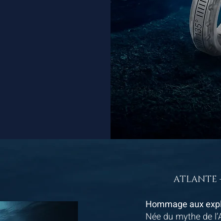
ATLANTE –
Hommage aux explo
N
ée du mythe de l’A