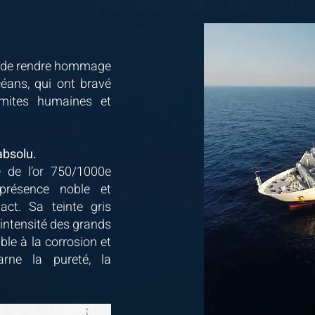
té de rendre hommage
éans, qui ont bravé
imites humaines et
absolu.
e de l’or 750/1000e
résence noble et
act. Sa teinte gris
’intensité des grands
ible à la corrosion et
carne la pureté, la