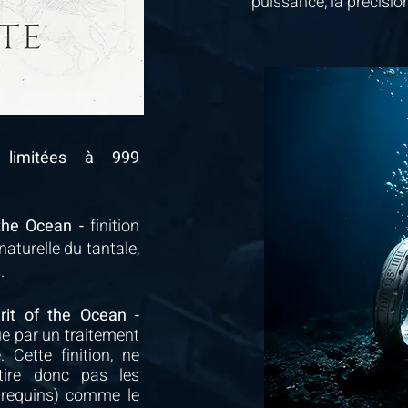
puissance, la précisio
, limitées à 999
 the Ocean -
finition
naturelle du tantale,
.
rit of the Ocean -
ue par un traitement
 Cette finition, ne
ttire donc pas les
 requins) comme le