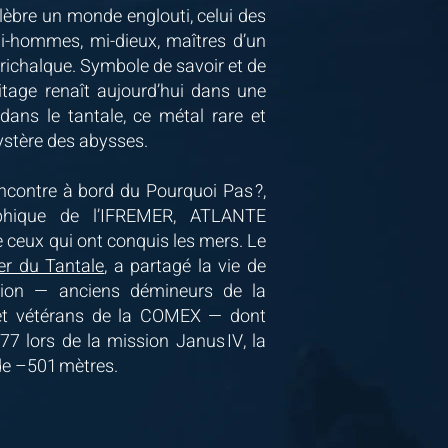
bre un monde englouti, celui des
i-hommes, mi-dieux, maîtres d’un
orichalque. Symbole de savoir et de
ritage renaît aujourd’hui dans une
dans le tantale, ce métal rare et
ystère des abysses.
encontre à bord du Pourquoi Pas ?,
phique de l’IFREMER, ATLANTE
 ceux qui ont conquis les mers. Le
lier du Tantale
, a partagé la vie de
tion — anciens démineurs de la
et vétérans de la COMEX — dont
977 lors de la mission Janus IV, la
de –501 mètres.