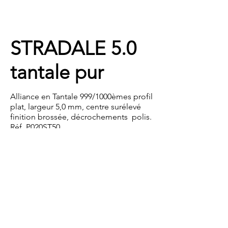
STRADALE 5.0 
tantale pur
Alliance en Tantale 999/1000èmes profil 
plat, largeur 5,0 mm, centre surélevé 
finition brossée, décrochements  polis.

Réf. P020ST50

Prix public conseillé : 750,00 €TTC*

Se décline de 3,0 à 7,0 mm (autres 
largeurs sur demande)