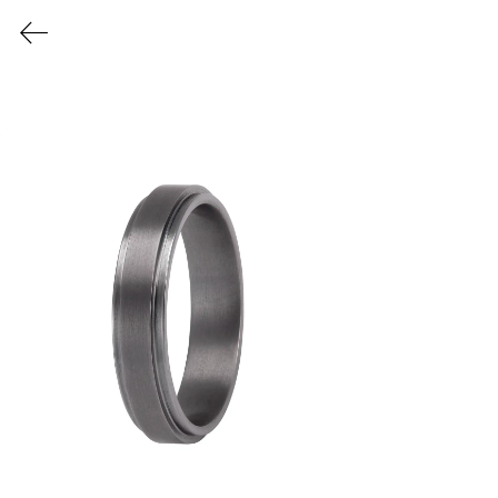
L'ATELIER DU TANTALE
L'Esprit STRADALE
Découvrir
Deux ligne tendues
vers un horizon infini.
Au centre une texture
martelée à la main.
Brute et raffinée.